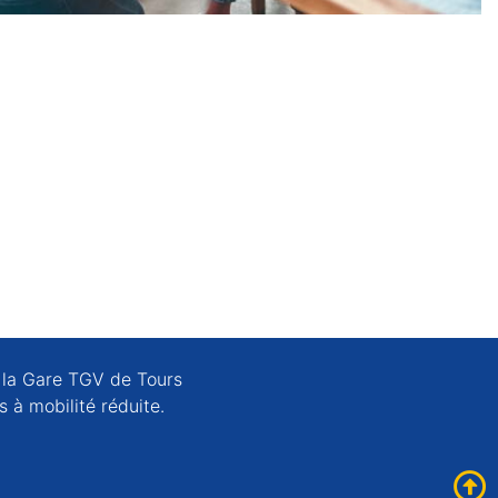
e la Gare TGV de Tours
 à mobilité réduite.