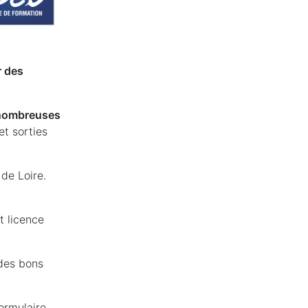
r des
 nombreuses
et sorties
de Loire.
t licence
 des bons
ormulaire.