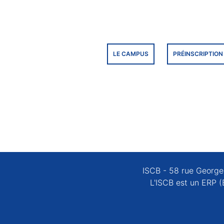
LE CAMPUS
PRÉINSCRIPTION
ISCB - 58 rue Georges
L'ISCB est un ERP (